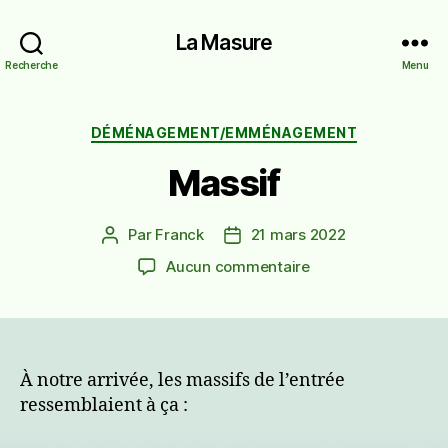
La Masure
Recherche
Menu
Catégories
DÉMÉNAGEMENT/EMMÉNAGEMENT
Massif
Par
Franck
21 mars 2022
Auteur
Date
de
de
sur
Aucun commentaire
l’article
l’article
Massif
À notre arrivée, les massifs de l’entrée
ressemblaient à ça :