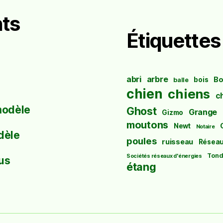
ts
Étiquettes
abri
arbre
Bo
bois
balle
chien
chiens
c
modèle
Ghost
Grange
Gizmo
moutons
Newt
Notaire
dèle
poules
ruisseau
Résea
Tond
Sociétés réseaux d'énergies
us
étang