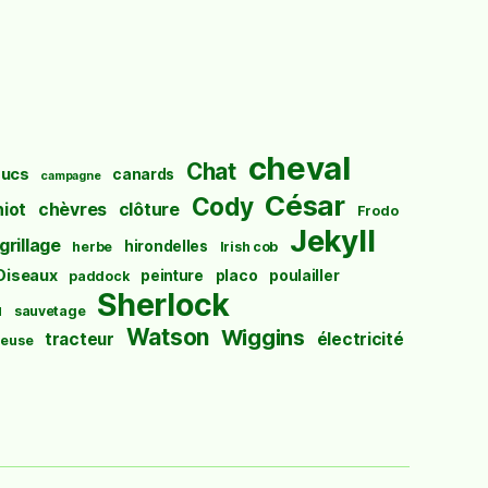
cheval
Chat
ucs
canards
campagne
César
Cody
hiot
chèvres
clôture
Frodo
Jekyll
grillage
hirondelles
herbe
Irish cob
Oiseaux
peinture
placo
poulailler
paddock
Sherlock
u
sauvetage
Watson
Wiggins
tracteur
électricité
euse