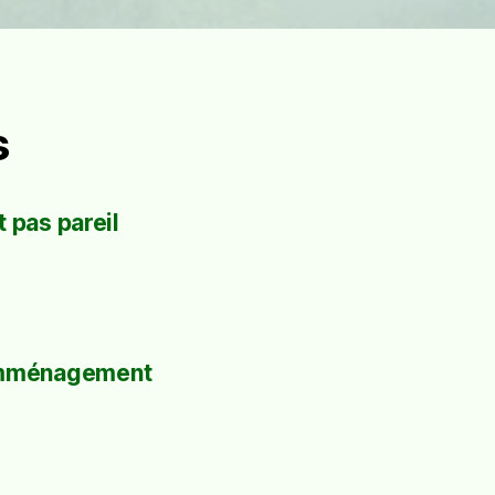
s
 pas pareil
mménagement