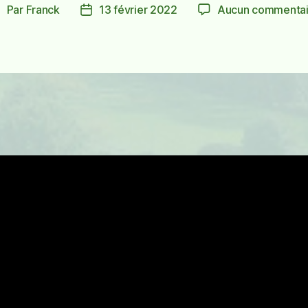
Par
Franck
13 février 2022
Aucun commentai
uteur
Date
de
de
’article
l’article