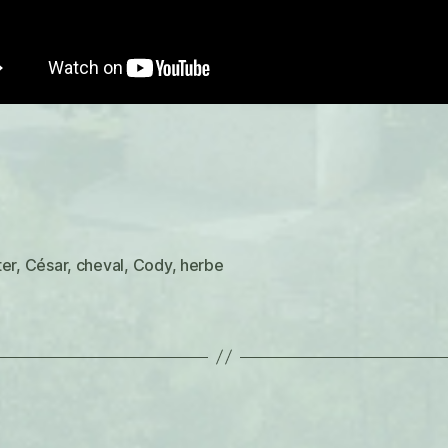
ter
,
César
,
cheval
,
Cody
,
herbe
es