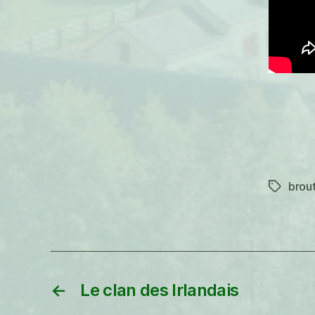
brou
Étiquett
←
Le clan des Irlandais