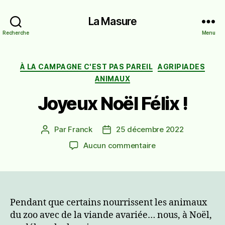
La Masure
Recherche
Menu
Catégories
À LA CAMPAGNE C'EST PAS PAREIL
AGRIPIADES
ANIMAUX
Joyeux Noël Félix !
Par
Franck
25 décembre 2022
Auteur
Date
de
de
sur
Aucun commentaire
l’article
l’article
Joyeux
Noël
Félix
!
Pendant que certains nourrissent les animaux
du zoo avec de la viande avariée… nous, à Noël,