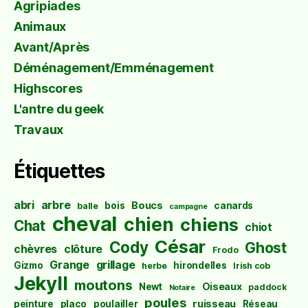
Agripiades
Animaux
Avant/Après
Déménagement/Emménagement
Highscores
L'antre du geek
Travaux
Étiquettes
abri
arbre
Boucs
bois
canards
balle
campagne
cheval
chien
chiens
Chat
chiot
César
Cody
Ghost
chèvres
clôture
Frodo
Grange
grillage
Gizmo
hirondelles
herbe
Irish cob
Jekyll
moutons
Oiseaux
Newt
paddock
Notaire
poules
ruisseau
peinture
placo
poulailler
Réseau