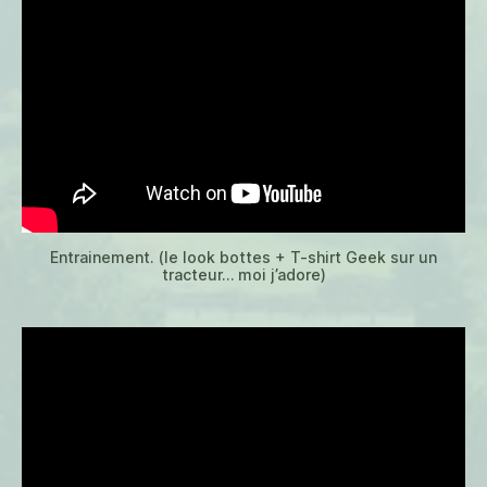
Entrainement. (le look bottes + T-shirt Geek sur un
tracteur… moi j’adore)