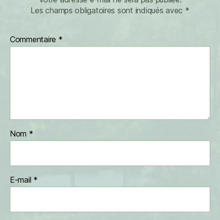
Les champs obligatoires sont indiqués avec
*
Commentaire
*
Nom
*
E-mail
*