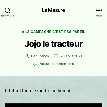
La Masure
Recherche
Menu
Catégories
À LA CAMPAGNE C'EST PAS PAREIL
Jojo le tracteur
Par
Franck
28 août 2021
Auteur
Date
de
de
sur
Aucun commentaire
l’article
l’article
Jojo
le
tracteur
Il fallait bien le mettre au boulot…