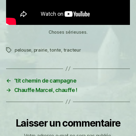
Choses sérieuses.
pelouse
,
prairie
,
tonte
,
tracteur
Étiquettes
←
‘tit chemin de campagne
→
Chauffe Marcel, chauffe !
Laisser un commentaire
Votre adresse e-mail ne sera pas publiée.