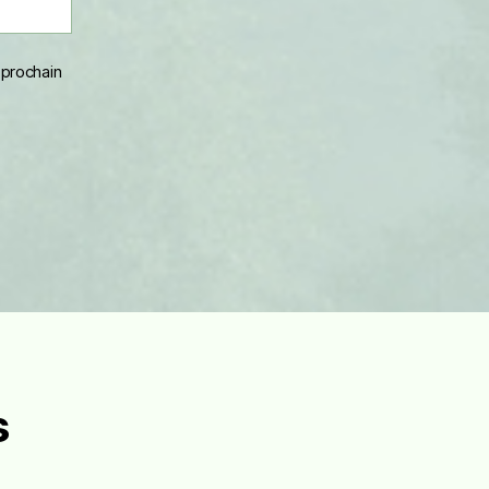
 prochain
s