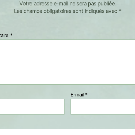
Votre adresse e-mail ne sera pas publiée.
Les champs obligatoires sont indiqués avec
*
aire
*
E-mail
*