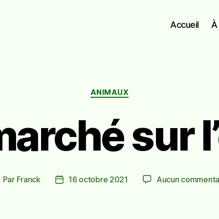
Accueil
À
Catégories
ANIMAUX
marché sur l
Par
Franck
16 octobre 2021
Aucun commenta
uteur
Date
e
de
article
l’article