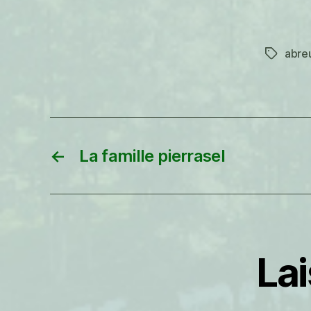
abre
Étiquett
←
La famille pierrasel
La