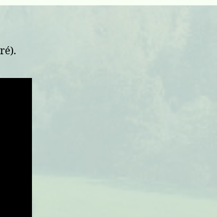
l’eau !
ré).