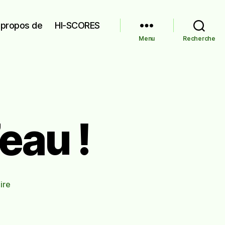
 propos de
HI-SCORES
Menu
Recherche
’eau !
sur
ire
J’ai
marché
sur