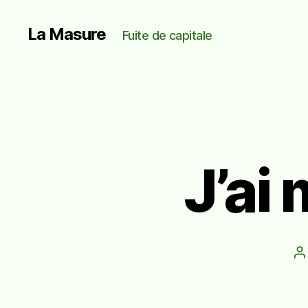
La Masure
Fuite de capitale
J’ai 
A
d
l’