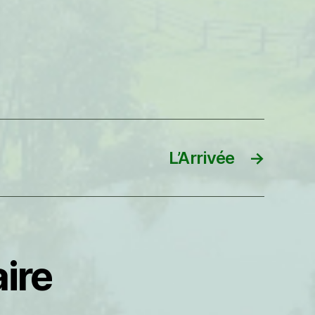
L’Arrivée
→
ire