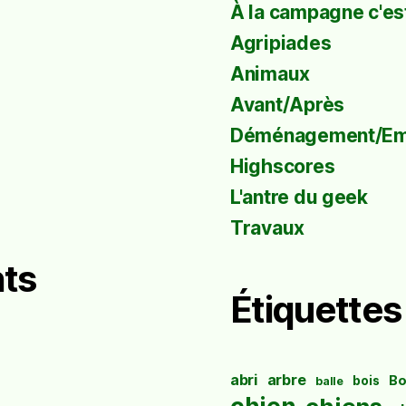
À la campagne c'est
Agripiades
Animaux
Avant/Après
Déménagement/E
Highscores
L'antre du geek
Travaux
ts
Étiquettes
abri
arbre
Bo
bois
balle