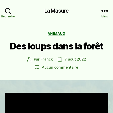
La Masure
Recherche
Menu
Catégories
ANIMAUX
Des loups dans la forêt
Par
Franck
7 août 2022
Auteur
Date
de
de
sur
Aucun commentaire
l’article
l’article
Des
loups
dans
la
forêt