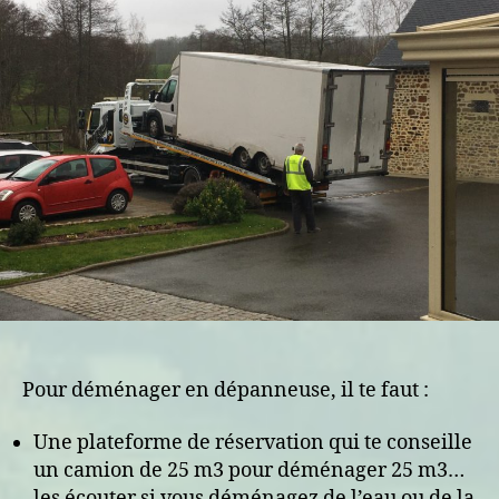
mode
d’emploi
Pour déménager en dépanneuse, il te faut :
Une plateforme de réservation qui te conseille
un camion de 25 m3 pour déménager 25 m3…
les écouter si vous déménagez de l’eau ou de la