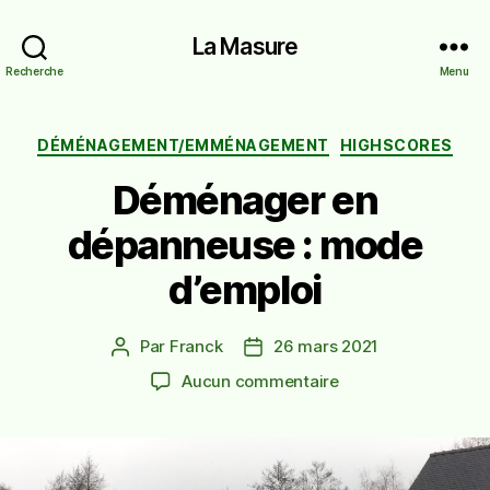
La Masure
Recherche
Menu
Catégories
DÉMÉNAGEMENT/EMMÉNAGEMENT
HIGHSCORES
Déménager en
dépanneuse : mode
d’emploi
Par
Franck
26 mars 2021
Auteur
Date
de
de
sur
Aucun commentaire
l’article
l’article
Déménager
en
dépanneuse
: