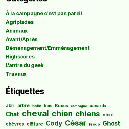
À la campagne c'est pas pareil
Agripiades
Animaux
Avant/Après
Déménagement/Emménagement
Highscores
L'antre du geek
Travaux
Étiquettes
abri
arbre
Boucs
bois
canards
balle
campagne
cheval
chien
chiens
Chat
chiot
César
Cody
Ghost
chèvres
clôture
Frodo