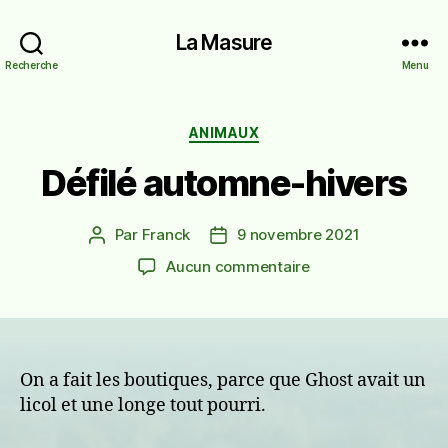
La Masure
Recherche
Menu
Catégories
ANIMAUX
Défilé automne-hivers
Par
Franck
9 novembre 2021
Auteur
Date
de
de
sur
Aucun commentaire
l’article
l’article
Défilé
automne-
hivers
On a fait les boutiques, parce que Ghost avait un
licol et une longe tout pourri.