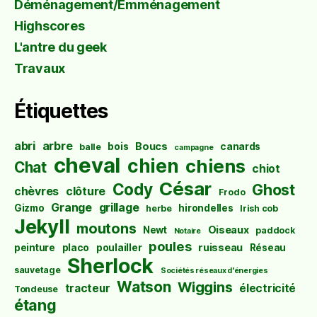
Déménagement/Emménagement
Highscores
L'antre du geek
Travaux
Étiquettes
abri
arbre
Boucs
bois
canards
balle
campagne
cheval
chien
chiens
Chat
chiot
César
Cody
Ghost
chèvres
clôture
Frodo
Grange
grillage
Gizmo
hirondelles
herbe
Irish cob
Jekyll
moutons
Oiseaux
Newt
paddock
Notaire
poules
ruisseau
peinture
placo
poulailler
Réseau
Sherlock
sauvetage
Sociétés réseaux d'énergies
Watson
Wiggins
tracteur
électricité
Tondeuse
étang