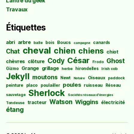
L'antre du geek
Travaux
Étiquettes
abri
arbre
Boucs
bois
canards
balle
campagne
cheval
chien
chiens
Chat
chiot
César
Cody
Ghost
chèvres
clôture
Frodo
Grange
grillage
Gizmo
hirondelles
herbe
Irish cob
Jekyll
moutons
Oiseaux
Newt
paddock
Notaire
poules
ruisseau
peinture
placo
poulailler
Réseau
Sherlock
sauvetage
Sociétés réseaux d'énergies
Watson
Wiggins
tracteur
électricité
Tondeuse
étang