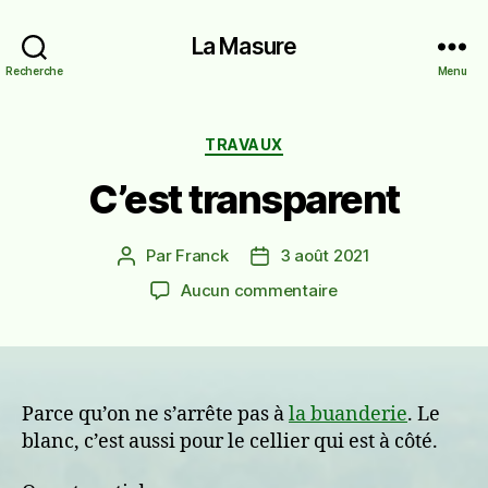
La Masure
Recherche
Menu
Catégories
TRAVAUX
C’est transparent
Par
Franck
3 août 2021
Auteur
Date
de
de
sur
Aucun commentaire
l’article
l’article
C’est
transparent
Parce qu’on ne s’arrête pas à
la buanderie
. Le
blanc, c’est aussi pour le cellier qui est à côté.