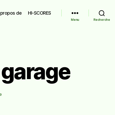
 propos de
HI-SCORES
Menu
Recherche
 garage
sur
e
AVANT/APRÈS
:
Le