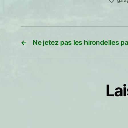
gara
Étiquett
←
Ne jetez pas les hirondelles pa
La