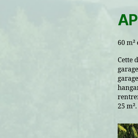
AP
60 m² 
Cette d
garage
garage,
hangar
rentre
25 m².