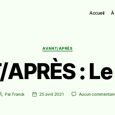
Accueil
À
Catégories
AVANT/APRÈS
APRÈS : Le
Par
Franck
25 avril 2021
Aucun commentair
Auteur
Date
de
de
l’article
l’article