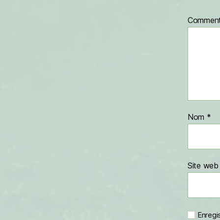
Comment
Nom
*
Site web
Enregi