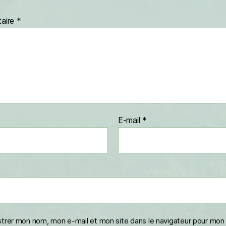
aire
*
E-mail
*
strer mon nom, mon e-mail et mon site dans le navigateur pour mon