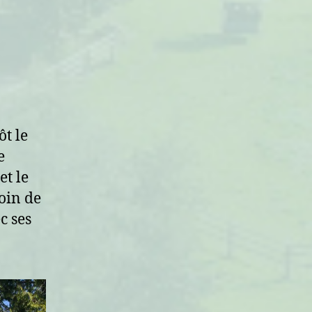
ôt le
e
et le
oin de
c ses