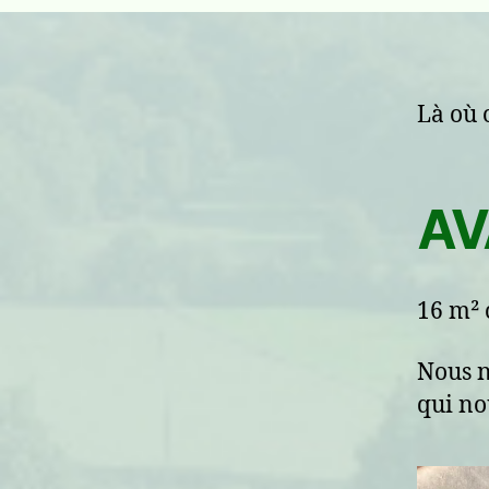
Là où o
AV
16 m² 
Nous n
qui nou