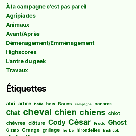
À la campagne c'est pas pareil
Agripiades
Animaux
Avant/Après
Déménagement/Emménagement
Highscores
L'antre du geek
Travaux
Étiquettes
abri
arbre
Boucs
bois
canards
balle
campagne
cheval
chien
chiens
Chat
chiot
César
Cody
Ghost
chèvres
clôture
Frodo
Grange
grillage
Gizmo
hirondelles
herbe
Irish cob