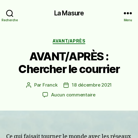
La Masure
Recherche
Menu
Catégories
AVANT/APRÈS
AVANT/APRÈS :
Chercher le courrier
Par
Franck
18 décembre 2021
Auteur
Date
de
de
sur
Aucun commentaire
l’article
l’article
AVANT/APRÈS
:
Chercher
le
courrier
Ce qui faisait tourner le monde avec les réseaux